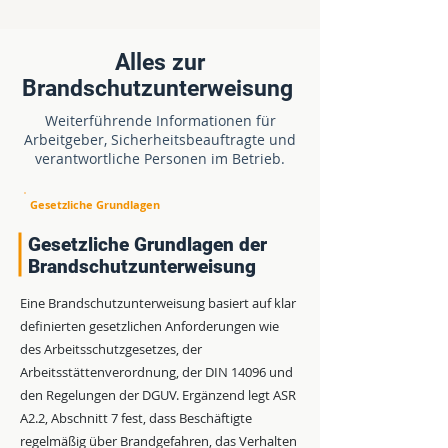
Die Ausbildung zum
sich ein Hinweis auf besondere
Brandschutzhelfer geht darüber
betriebliche Gegebenheiten, etwa
hinaus und qualifiziert ausgewählte
Kostenlos & unverbindlich
Fluchtwege oder Sammelstellen.
Alles zur
Personen für weiterführende
Die Dokumentation dient als
Brandschutzunterweisung
Jetzt Demo anfordern
Aufgaben, etwa bei Evakuierungen
Nachweis gegenüber
Weiterführende Informationen für
Fordern Sie jetzt Ihren kostenlosen
oder der Unterstützung der
Aufsichtsbehörden und unterstützt
Arbeitgeber, Sicherheitsbeauftragte und
Demo-Zugang an und überzeugen Sie
Brandbekämpfung. Beide
die interne Qualitätssicherung im
verantwortliche Personen im Betrieb.
sich selbst von der Qualität unserer 3D-
Maßnahmen sind Bestandteil des
Arbeitsschutz.
Lernumgebung.
betrieblichen Brandschutzes.
Gesetzliche Grundlagen
Gesetzliche Grundlagen der
Brandschutzunterweisung
Eine Brandschutzunterweisung basiert auf klar
definierten gesetzlichen Anforderungen wie
des Arbeitsschutzgesetzes, der
Arbeitsstättenverordnung, der DIN 14096 und
den Regelungen der DGUV. Ergänzend legt ASR
A2.2, Abschnitt 7 fest, dass Beschäftigte
regelmäßig über Brandgefahren, das Verhalten